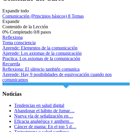
Expandir todo
Comunicación (Principios básicos)
8 Temas
Expandir
Contenido de la Lección
0% Completado
0/8 pasos
Reflexiona
Toma consciencia
Aprende: Elementos de la comunicación
Aprende: Los axiomas de la comunicación
Practica: Los axiomas de la comunicación
Recuerda
Reflexiona: El silencio también comunica
Aprende: Hay 9 posibilidades de equivocación cuando nos
comunicamos
Noticias
Tendencias en salud digital
Abandonar el hábito de fumar…
Nueva vía de señalización en…
Eficacia analgésica y antihem…
Cáncer de mama: En el top 5 d…
Testosterona y salud cardiova…