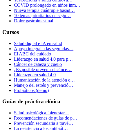
COVID prolongado en niños inm…
Nueva terapia cuádruple basad…
10 temas prioritarios en segu…
Dolor gastrointestinal
Cursos
Salud digital e IA en salud
Apoyo integral a las segundas…
El ABC del cuidado
Liderazgo en salud 4.0 para p…
Cáncer de cabeza y cuello
¿Es posible prevenir el cánce…
Liderazgo en salud 4.0
Humanización de la atención e…
Manejo del estrés y prevenció…
Probióticos (demo)
Guías de práctica clínica
Salud psicológica, bienestar…
Recomendaciones de guías de p…
Prevención secundaria a travé…
La resistencia a los antibiót…