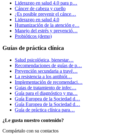
Liderazgo en salud 4.0 para p…
Cáncer de cabeza y cuello
¿Es posible prevenir el cánce…
Liderazgo en salud 4.0
Humanización de la atención e…
Manejo del estrés y prevenció…
Probióticos (demo)
Guías de práctica clínica
Salud psicológica, bienestar…
Recomendaciones de guías de p…
Prevención secundaria a travé…
La resistencia a los antibiót…
Implementación de recomendaci…
Guias de tratamiento de infec…
Guía para el diagnóstico y ma…
Guía Europea de la Sociedad d…
Guía Europea de la Sociedad d…
Guía de práctica clínica para…
¿Le gusta nuestro contenido?
Compártalo con su contactos