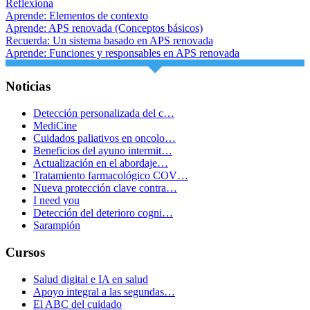
Reflexiona
Aprende: Elementos de contexto
Aprende: APS renovada (Conceptos básicos)
Recuerda: Un sistema basado en APS renovada
Aprende: Funciones y responsables en APS renovada
Noticias
Detección personalizada del c…
MediCine
Cuidados paliativos en oncolo…
Beneficios del ayuno intermit…
Actualización en el abordaje…
Tratamiento farmacológico COV…
Nueva protección clave contra…
I need you
Detección del deterioro cogni…
Sarampión
Cursos
Salud digital e IA en salud
Apoyo integral a las segundas…
El ABC del cuidado