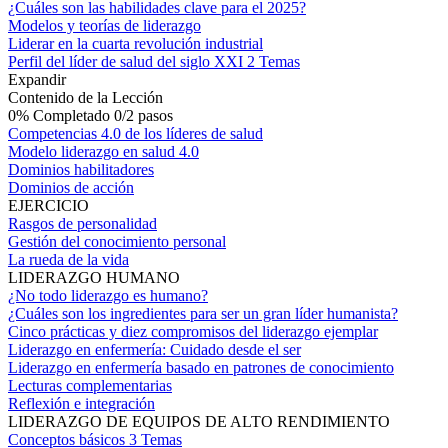
¿Cuáles son las habilidades clave para el 2025?
Modelos y teorías de liderazgo
Liderar en la cuarta revolución industrial
Perfil del líder de salud del siglo XXI
2 Temas
Expandir
Contenido de la Lección
0% Completado
0/2 pasos
Competencias 4.0 de los líderes de salud
Modelo liderazgo en salud 4.0
Dominios habilitadores
Dominios de acción
EJERCICIO
Rasgos de personalidad
Gestión del conocimiento personal
La rueda de la vida
LIDERAZGO HUMANO
¿No todo liderazgo es humano?
¿Cuáles son los ingredientes para ser un gran líder humanista?
Cinco prácticas y diez compromisos del liderazgo ejemplar
Liderazgo en enfermería: Cuidado desde el ser
Liderazgo en enfermería basado en patrones de conocimiento
Lecturas complementarias
Reflexión e integración
LIDERAZGO DE EQUIPOS DE ALTO RENDIMIENTO
Conceptos básicos
3 Temas