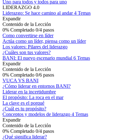
Uno para todos y todos para uno
LIDERAZGO 4.0
Liderazgo: Se hace camino al andar
4 Temas
Expandir
Contenido de la Lección
0% Completado
0/4 pasos
Como convertirse en líder
Actúa como un líder, piensa como un líder
Los valores: Pilares del liderazgo
¿Cuáles son tus valores?
BANI: El nuevo escenario mundial
6 Temas
Expandir
Contenido de la Lección
0% Completado
0/6 pasos
VUCA VS BANI
¿Cómo liderar en entornos BANI?
Liderar en la incertidumbre
El propósito: La roca en el mar
La clave es el porqué
¿Cuál es tu propósito?
Conceptos y modelos de liderazgo
4 Temas
Expandir
Contenido de la Lección
0% Completado
0/4 pasos
¿Qué significa liderar?