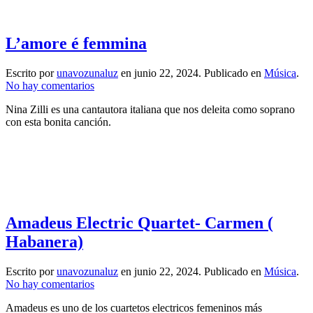
I
need
you
L’amore é femmina
Escrito por
unavozunaluz
en
junio 22, 2024
. Publicado en
Música
.
en
No hay comentarios
L’amore
Nina Zilli es una cantautora italiana que nos deleita como soprano
é
con esta bonita canción.
femmina
Amadeus Electric Quartet- Carmen (
Habanera)
Escrito por
unavozunaluz
en
junio 22, 2024
. Publicado en
Música
.
en
No hay comentarios
Amadeus
Amadeus es uno de los cuartetos electricos femeninos más
Electric