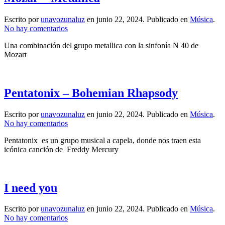
Escrito por
unavozunaluz
en
junio 22, 2024
. Publicado en
Música
.
en
No hay comentarios
Mozar
Una combinación del grupo metallica con la sinfonía N 40 de
–
Mozart
Metallica
Pentatonix – Bohemian Rhapsody
Escrito por
unavozunaluz
en
junio 22, 2024
. Publicado en
Música
.
en
No hay comentarios
Pentatonix
Pentatonix es un grupo musical a capela, donde nos traen esta
–
icónica canción de Freddy Mercury
Bohemian
Rhapsody
I need you
Escrito por
unavozunaluz
en
junio 22, 2024
. Publicado en
Música
.
en
No hay comentarios