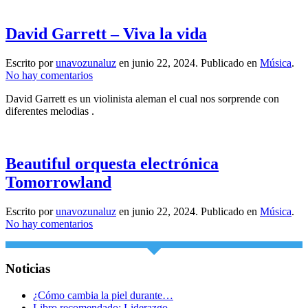
Vivaldi
David Garrett – Viva la vida
Escrito por
unavozunaluz
en
junio 22, 2024
. Publicado en
Música
.
en
No hay comentarios
David
David Garrett es un violinista aleman el cual nos sorprende con
Garrett
diferentes melodias .
–
Viva
la
vida
Beautiful orquesta electrónica
Tomorrowland
Escrito por
unavozunaluz
en
junio 22, 2024
. Publicado en
Música
.
en
No hay comentarios
Beautiful
orquesta
electrónica
Noticias
Tomorrowland
¿Cómo cambia la piel durante…
Libro recomendado: Liderazgo…