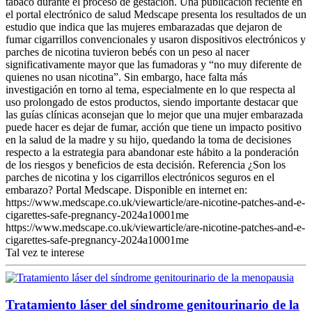
tabaco durante el proceso de gestación. Una publicación reciente en
el portal electrónico de salud Medscape presenta los resultados de un
estudio que indica que las mujeres embarazadas que dejaron de
fumar cigarrillos convencionales y usaron dispositivos electrónicos y
parches de nicotina tuvieron bebés con un peso al nacer
significativamente mayor que las fumadoras y “no muy diferente de
quienes no usan nicotina”. Sin embargo, hace falta más
investigación en torno al tema, especialmente en lo que respecta al
uso prolongado de estos productos, siendo importante destacar que
las guías clínicas aconsejan que lo mejor que una mujer embarazada
puede hacer es dejar de fumar, acción que tiene un impacto positivo
en la salud de la madre y su hijo, quedando la toma de decisiones
respecto a la estrategia para abandonar este hábito a la ponderación
de los riesgos y beneficios de esta decisión. Referencia ¿Son los
parches de nicotina y los cigarrillos electrónicos seguros en el
embarazo? Portal Medscape. Disponible en internet en:
https://www.medscape.co.uk/viewarticle/are-nicotine-patches-and-e-
cigarettes-safe-pregnancy-2024a10001me
https://www.medscape.co.uk/viewarticle/are-nicotine-patches-and-e-
cigarettes-safe-pregnancy-2024a10001me
Tal vez te interese
Tratamiento láser del síndrome genitourinario de la