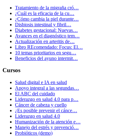
Tratamiento de la migraña cró…
¿Cuál es la eficacia de la cu…
¿Cómo cambia la piel durante…
Disbiosis intestinal y fibril…
Diabetes gestacional: Nuevas…
Avances en el diagnóstico tem…
Actualización en arteritis de…
Libro REcomendado: Focus: El…
10 temas prioritarios en segu…
Beneficios del ayuno intermit…
Cursos
Salud digital e IA en salud
Apoyo integral a las segundas…
El ABC del cuidado
Liderazgo en salud 4.0 para p…
Cáncer de cabeza y cuello
¿Es posible prevenir el cánce…
Liderazgo en salud 4.0
Humanización de la atención e…
Manejo del estrés y prevenció…
Probióticos (demo)