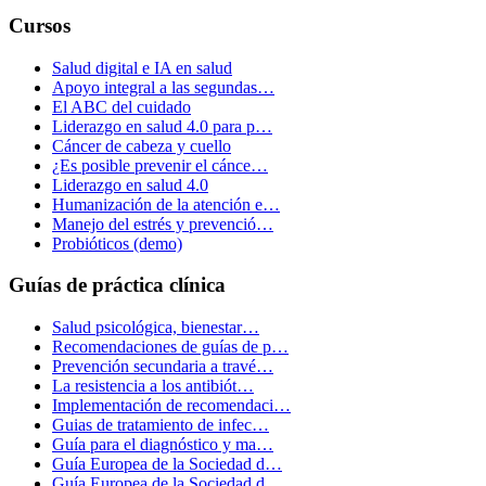
Cursos
Salud digital e IA en salud
Apoyo integral a las segundas…
El ABC del cuidado
Liderazgo en salud 4.0 para p…
Cáncer de cabeza y cuello
¿Es posible prevenir el cánce…
Liderazgo en salud 4.0
Humanización de la atención e…
Manejo del estrés y prevenció…
Probióticos (demo)
Guías de práctica clínica
Salud psicológica, bienestar…
Recomendaciones de guías de p…
Prevención secundaria a travé…
La resistencia a los antibiót…
Implementación de recomendaci…
Guias de tratamiento de infec…
Guía para el diagnóstico y ma…
Guía Europea de la Sociedad d…
Guía Europea de la Sociedad d…