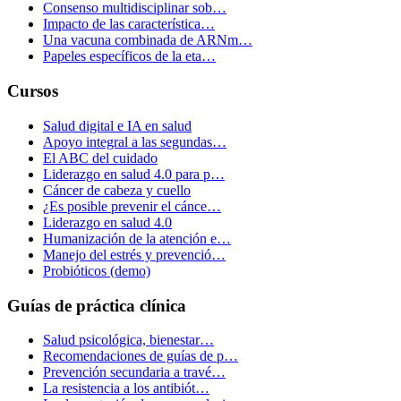
Consenso multidisciplinar sob…
Impacto de las característica…
Una vacuna combinada de ARNm…
Papeles específicos de la eta…
Cursos
Salud digital e IA en salud
Apoyo integral a las segundas…
El ABC del cuidado
Liderazgo en salud 4.0 para p…
Cáncer de cabeza y cuello
¿Es posible prevenir el cánce…
Liderazgo en salud 4.0
Humanización de la atención e…
Manejo del estrés y prevenció…
Probióticos (demo)
Guías de práctica clínica
Salud psicológica, bienestar…
Recomendaciones de guías de p…
Prevención secundaria a travé…
La resistencia a los antibiót…