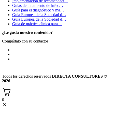
Implementación de recomendaci…
Guias de tratamiento de infec…
Guía para el diagnóstico y ma…
Guía Europea de la Sociedad d…
Guía Europea de la Sociedad d…
Guía de práctica clínica para…
¿Le gusta nuestro contenido?
Compártalo con su contactos
Todos los derechos reservados
DIRECTA CONSULTORES ©
2026
0