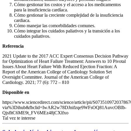
Cómo gestionar los costos y el acceso a los medicamentos
para la insuficiencia cardíaca.
Cómo gestionar la creciente complejidad de la insuficiencia
cardiaca.
Cómo manejar las comorbilidades comunes.
Cómo integrar los cuidados paliativos y la transición a los
cuidados paliativos.
Referencia
2021 Update to the 2017 ACC Expert Consensus Decision Pathway
for Optimization of Heart Failure Treatment: Answers to 10 Pivotal
Issues About Heart Failure With Reduced Ejection Fraction: A
Report of the American College of Cardiology Solution Set
Oversight Committee. Journal of the American College of
Cardiology. 2021; 77 (6): 772 – 810
Disponible en
https://www.sciencedirect.com/science/article/pii/S073510972037867
via%3Dihub&fbclid=IwAR2w78DJnifzqe9WFsOQ81AuvcOBIb-
QjsfltC6ME9t_FV6MEz48jCXlfxo
Tal vez te interese