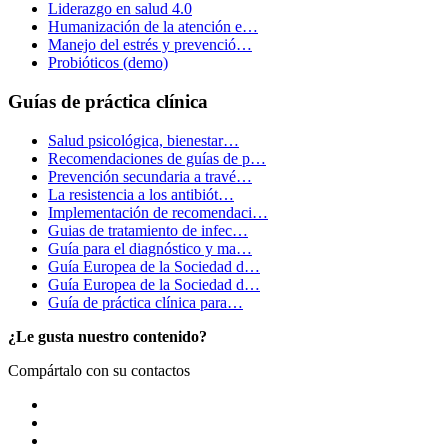
Liderazgo en salud 4.0
Humanización de la atención e…
Manejo del estrés y prevenció…
Probióticos (demo)
Guías de práctica clínica
Salud psicológica, bienestar…
Recomendaciones de guías de p…
Prevención secundaria a travé…
La resistencia a los antibiót…
Implementación de recomendaci…
Guias de tratamiento de infec…
Guía para el diagnóstico y ma…
Guía Europea de la Sociedad d…
Guía Europea de la Sociedad d…
Guía de práctica clínica para…
¿Le gusta nuestro contenido?
Compártalo con su contactos