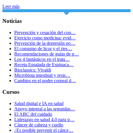
Leer más
Noticias
Prevención y cesación del con…
Ejercicio como medicina: evid…
Prevención de la depresión po…
El consumo de licor y el ries…
Recomendaciones de guías de p…
Los 4 fantásticos en el trata…
Receta Ensalada de Espinaca…
Bioclassics: Vivaldi
Microbiota intestinal y resis…
Cambios en el poder corneal d…
Cursos
Salud digital e IA en salud
Apoyo integral a las segundas…
El ABC del cuidado
Liderazgo en salud 4.0 para p…
Cáncer de cabeza y cuello
¿Es posible prevenir el cánce…