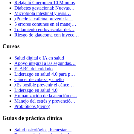
Relaja tú Cuerpo en 10 Minutos
Diabetes gestacional: Nuevas…
Microbiota intestinal y resis…
¿Puede la cafeína prevenir la…
5 errores comunes en el manej…
Tratamiento endovascular del…
Riesgo de glaucoma con inyecc…
Cursos
Salud digital e IA en salud
Apoyo integral a las segundas…
El ABC del cuidado
Liderazgo en salud 4.0 para p…
Cáncer de cabeza y cuello
¿Es posible prevenir el cánce…
Liderazgo en salud 4.0
Humanización de la atención e…
Manejo del estrés y prevenció…
Probióticos (demo)
Guías de práctica clínica
Salud psicológica, bienestar…