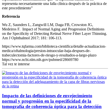
representa necesariamente una falla clínica después de la práctica de
este procedimiento”
Referencia
Wu Z, Saunders L, Zangwill LM, Daga FB, Crowston JG,
Medeiros F. Impact of Normal Aging and Progression Definitions
on the Specificity of Detecting Retinal Nerve Fiber Layer Thinning.
Am J Ophthalmol 2017; 181: 106-113.
https://www.tqfarma.com/biblioteca-cientifica/detalle-actualizacion-
medica/oftalmologia/presion-intraocular-baja-despues-de-
trabeculectomia-factores-de-riesgo-y-resultados-a-largo-plazo
https://www.ncbi.nlm.nih.gov/pubmed/28669780
Tal vez te interese
Impacto de las definiciones de envejecimiento
normal y progresión en la especificidad de la
tomografía de coherencia óptica para la detección