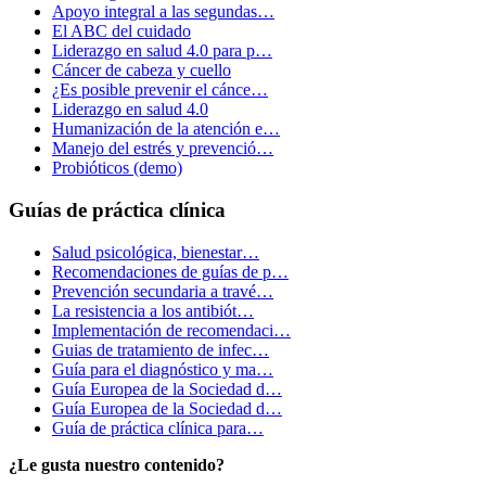
Apoyo integral a las segundas…
El ABC del cuidado
Liderazgo en salud 4.0 para p…
Cáncer de cabeza y cuello
¿Es posible prevenir el cánce…
Liderazgo en salud 4.0
Humanización de la atención e…
Manejo del estrés y prevenció…
Probióticos (demo)
Guías de práctica clínica
Salud psicológica, bienestar…
Recomendaciones de guías de p…
Prevención secundaria a travé…
La resistencia a los antibiót…
Implementación de recomendaci…
Guias de tratamiento de infec…
Guía para el diagnóstico y ma…
Guía Europea de la Sociedad d…
Guía Europea de la Sociedad d…
Guía de práctica clínica para…
¿Le gusta nuestro contenido?