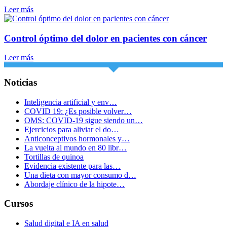
Leer más
Control óptimo del dolor en pacientes con cáncer
Leer más
Noticias
Inteligencia artificial y env…
COVID 19: ¿Es posible volver…
OMS: COVID-19 sigue siendo un…
Ejercicios para aliviar el do…
Anticonceptivos hormonales y…
La vuelta al mundo en 80 libr…
Tortillas de quinoa
Evidencia existente para las…
Una dieta con mayor consumo d…
Abordaje clínico de la hipote…
Cursos
Salud digital e IA en salud