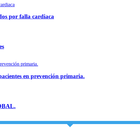
dos por falla cardiaca
es
pacientes en prevención primaria.
OBAL.