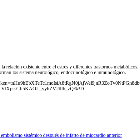
la relación existente entre el estrés y diferentes trastornos metabólico
nforman los sistema neurológico, endocrinológico e inmunológico.
sharing_token=tnHu9hEbXTeTc1moIsiA8tRgN0jAjWel9jnR3ZoTv0Nt
4XVlXpssGh5KAOL_yyhZV2tlIh_zQ%3D