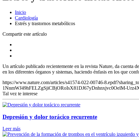
Inicio
Cardiología
Estrés y trastornos metabólicos
Compartir este artículo
Un artículo publicado recientemente en la revista Nature, da cuenta de 
en los diferentes órganos y sistemas, haciendo énfasis en los que co
https://www.nature.com/articles/s41574-022-00746-8.epdf?
1NnmWJ49hFELZgSjiCBjORoIsX81DJ67yDnhnxjvc0OelM-Urz
Tal vez te interese
Depresión y dolor torácico recurrente
Leer más