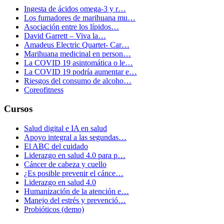
Ingesta de ácidos omega-3 y r…
Los fumadores de marihuana mu…
Asociación entre los lípidos…
David Garrett – Viva la…
Amadeus Electric Quartet- Car…
Marihuana medicinal en person…
La COVID 19 asintomática o le…
La COVID 19 podría aumentar e…
Riesgos del consumo de alcoho…
Coreofitness
Cursos
Salud digital e IA en salud
Apoyo integral a las segundas…
El ABC del cuidado
Liderazgo en salud 4.0 para p…
Cáncer de cabeza y cuello
¿Es posible prevenir el cánce…
Liderazgo en salud 4.0
Humanización de la atención e…
Manejo del estrés y prevenció…
Probióticos (demo)