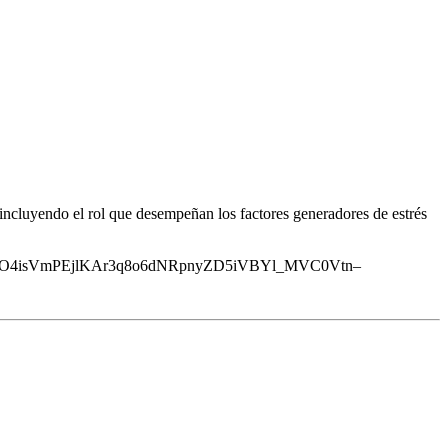
s, incluyendo el rol que desempeñan los factores generadores de estrés
PGn8dbO4isVmPEjlKAr3q8o6dNRpnyZD5iVBYl_MVC0Vtn–