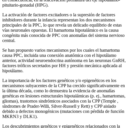
pituitario-gonadal (HPG).
La activación de factores excitadores o la supresión de factores
inhibidores durante la infancia representan los dos mecanismos
principales de la PPC, lo que revela un delicado equilibrio de estas
vías neuronales opuestas. El hamartoma hipotalámico es la causa
congénita más conocida de PPC con anomalías del sistema nervioso
central.
Se han propuesto varios mecanismos por los cuales el hamartoma
causa PPC, incluida una conexión anatómica con el hipotálamo
anterior, actividad neuroendocrina autónoma en las neuronas GnRH,
factores tróficos secretados por HH y presión mecánica aplicada al
hipotálamo.
La importancia de los factores genéticos y/o epigenéticos en los
mecanismos subyacentes de la CPP ha crecido significativamente en
la última década, como lo demuestra la evidencia de anomalías
genéticas en lesiones estructurales hipotalámicas (p. ej., hamartomas,
gliomas), trastornos sindrómicos asociados con la CPP (Temple ,
síndromes de Prader-Willi, Silver-Russell y Rett) y CPP aislado
debido a defectos monogénicos (mutaciones con pérdida de función
MKRN3 y DLK1).
Los descubrimientos genéticos y epigenéticos relacionados con la