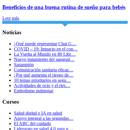
Beneficios de una buena rutina de sueño para bebés
Leer más
Noticias
¿Qué puede representar Chat G…
COVID – 19: Impacto en el con…
La Vuelta al Mundo en 80 Libr…
Nuevo tratamiento del sangrad…
Sarampión
Comunicación sanitaria eficaz…
¿Por qué aumenta el riesgo de…
10 temas prioritarios en segu…
Actividades de ocio y el ries…
Embolismo pulmonar
Cursos
Salud digital e IA en salud
Apoyo integral a las segundas…
El ABC del cuidado
Liderazgo en salud 4.0 para p…