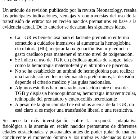
Un artículo de revisión publicado por la revista Neonatology, resalta
las principales indicaciones, ventajas y controversias del uso de la
transfusión de eritrocitos en recién nacidos prematuros en base a la
evidencia actual. De lo anterior se destacan las siguientes ideas.
La TGR es beneficiosa para el lactante prematuro enfermo
sometido a cuidados intensivos al aumentar la hemoglobina
circulatoria (Hb), mejorar la oxigenación tisular y reducir el
gasto cardíaco para mantener el mismo nivel de oxigenación.
Se indica el uso de TGR en pérdidas agudas de sangre, tales
como la hemorragia maternofetal y el abruptio de placenta.
No se ha establecido un umbral de hemoglobina para realizar
una transfusión en los recién nacidos pretérminos, la decisión
depende el criterio medico y las guías nacionales.
Algunos estudios han mostrado asociación entre el uso de
TGB y displasia broncopulmonar, hemorragia intraventricular,
retinopatía del prematuro y enterocolitis necrotizante
A pesar de la gran cantidad de estudios acerca de la TGR, no
está claro si es mejor una transfusión liberal o una restrictiva.
Se necesita más investigación sobre la respuesta adaptativa
fisiológica a la anemia en recién nacidos prematuros de diferentes
edades gestacionales y postnatales antes de poder guiar de manera
concluyente el momento óptimo y los umbrales adecuados para la