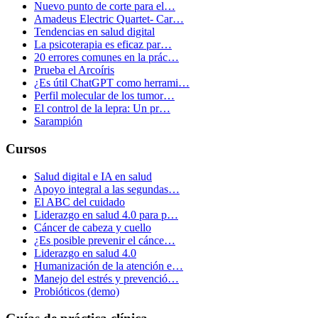
Nuevo punto de corte para el…
Amadeus Electric Quartet- Car…
Tendencias en salud digital
La psicoterapia es eficaz par…
20 errores comunes en la prác…
Prueba el Arcoíris
¿Es útil ChatGPT como herrami…
Perfil molecular de los tumor…
El control de la lepra: Un pr…
Sarampión
Cursos
Salud digital e IA en salud
Apoyo integral a las segundas…
El ABC del cuidado
Liderazgo en salud 4.0 para p…
Cáncer de cabeza y cuello
¿Es posible prevenir el cánce…
Liderazgo en salud 4.0
Humanización de la atención e…
Manejo del estrés y prevenció…
Probióticos (demo)