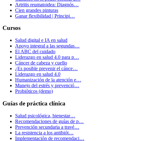
Artritis reumatoidea: Diagnós…
Cien grandes pinturas
Ganar flexibilidad | Principi…
Cursos
Salud digital e IA en salud
Apoyo integral a las segundas…
El ABC del cuidado
Liderazgo en salud 4.0 para p…
Cáncer de cabeza y cuello
¿Es posible prevenir el cánce…
Liderazgo en salud 4.0
Humanización de la atención e…
Manejo del estrés y prevenció…
Probióticos (demo)
Guías de práctica clínica
Salud psicológica, bienestar…
Recomendaciones de guías de p…
Prevención secundaria a travé…
La resistencia a los antibiót…
Implementación de recomendaci…