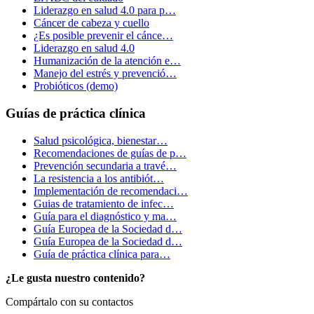
Liderazgo en salud 4.0 para p…
Cáncer de cabeza y cuello
¿Es posible prevenir el cánce…
Liderazgo en salud 4.0
Humanización de la atención e…
Manejo del estrés y prevenció…
Probióticos (demo)
Guías de práctica clínica
Salud psicológica, bienestar…
Recomendaciones de guías de p…
Prevención secundaria a travé…
La resistencia a los antibiót…
Implementación de recomendaci…
Guias de tratamiento de infec…
Guía para el diagnóstico y ma…
Guía Europea de la Sociedad d…
Guía Europea de la Sociedad d…
Guía de práctica clínica para…
¿Le gusta nuestro contenido?
Compártalo con su contactos