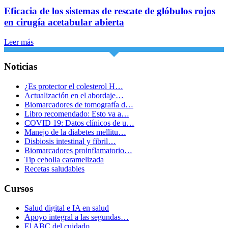
Eficacia de los sistemas de rescate de glóbulos rojos
en cirugía acetabular abierta
Leer más
Noticias
¿Es protector el colesterol H…
Actualización en el abordaje…
Biomarcadores de tomografía d…
Libro recomendado: Esto va a…
COVID 19: Datos clínicos de u…
Manejo de la diabetes mellitu…
Disbiosis intestinal y fibril…
Biomarcadores proinflamatorio…
Tip cebolla caramelizada
Recetas saludables
Cursos
Salud digital e IA en salud
Apoyo integral a las segundas…
El ABC del cuidado