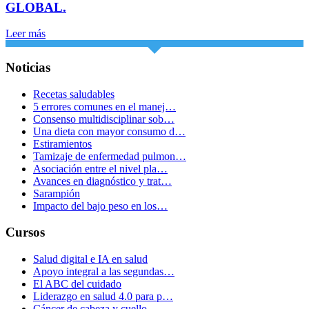
GLOBAL.
Leer más
Noticias
Recetas saludables
5 errores comunes en el manej…
Consenso multidisciplinar sob…
Una dieta con mayor consumo d…
Estiramientos
Tamizaje de enfermedad pulmon…
Asociación entre el nivel pla…
Avances en diagnóstico y trat…
Sarampión
Impacto del bajo peso en los…
Cursos
Salud digital e IA en salud
Apoyo integral a las segundas…
El ABC del cuidado
Liderazgo en salud 4.0 para p…
Cáncer de cabeza y cuello