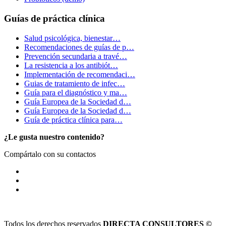
Guías de práctica clínica
Salud psicológica, bienestar…
Recomendaciones de guías de p…
Prevención secundaria a travé…
La resistencia a los antibiót…
Implementación de recomendaci…
Guias de tratamiento de infec…
Guía para el diagnóstico y ma…
Guía Europea de la Sociedad d…
Guía Europea de la Sociedad d…
Guía de práctica clínica para…
¿Le gusta nuestro contenido?
Compártalo con su contactos
Todos los derechos reservados
DIRECTA CONSULTORES ©