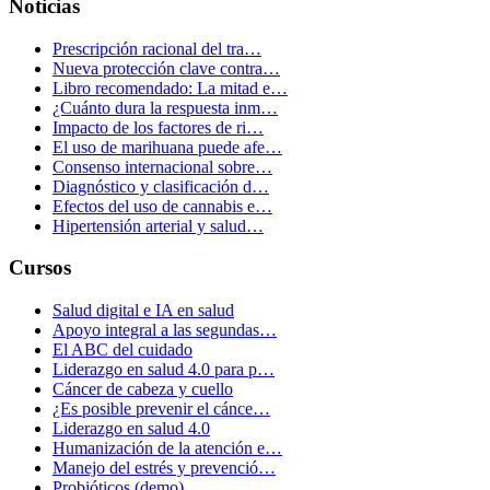
Noticias
Prescripción racional del tra…
Nueva protección clave contra…
Libro recomendado: La mitad e…
¿Cuánto dura la respuesta inm…
Impacto de los factores de ri…
El uso de marihuana puede afe…
Consenso internacional sobre…
Diagnóstico y clasificación d…
Efectos del uso de cannabis e…
Hipertensión arterial y salud…
Cursos
Salud digital e IA en salud
Apoyo integral a las segundas…
El ABC del cuidado
Liderazgo en salud 4.0 para p…
Cáncer de cabeza y cuello
¿Es posible prevenir el cánce…
Liderazgo en salud 4.0
Humanización de la atención e…
Manejo del estrés y prevenció…
Probióticos (demo)