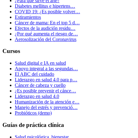
¿Para qué sirve el arte?
Diabetes mellitus e hipertens…
COVID 19: ¿Es posible volver…
Estiramientos
Cáncer de mama: En el top 5 d…
Efectos de la audición residu…
¿Por qué aumenta el riesgo de…
Aerosolización del Coronavirus
Cursos
Salud digital e IA en salud
Apoyo integral a las segundas…
El ABC del cuidado
Liderazgo en salud 4.0 para p…
Cáncer de cabeza y cuello
¿Es posible prevenir el cánce…
Liderazgo en salud 4.0
Humanización de la atención e…
Manejo del estrés y prevenció…
Probióticos (demo)
Guías de práctica clínica
Salud psicológica, bienestar…