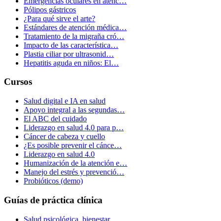
Emergencias oculares en atenc…
Pólipos gástricos
¿Para qué sirve el arte?
Estándares de atención médica…
Tratamiento de la migraña cró…
Impacto de las característica…
Plastia ciliar por ultrasonid…
Hepatitis aguda en niños: El…
Cursos
Salud digital e IA en salud
Apoyo integral a las segundas…
El ABC del cuidado
Liderazgo en salud 4.0 para p…
Cáncer de cabeza y cuello
¿Es posible prevenir el cánce…
Liderazgo en salud 4.0
Humanización de la atención e…
Manejo del estrés y prevenció…
Probióticos (demo)
Guías de práctica clínica
Salud psicológica, bienestar…