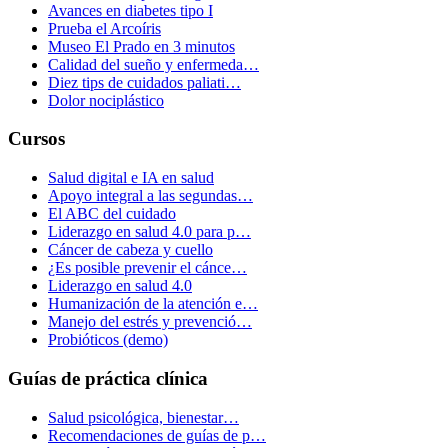
Avances en diabetes tipo I
Prueba el Arcoíris
Museo El Prado en 3 minutos
Calidad del sueño y enfermeda…
Diez tips de cuidados paliati…
Dolor nociplástico
Cursos
Salud digital e IA en salud
Apoyo integral a las segundas…
El ABC del cuidado
Liderazgo en salud 4.0 para p…
Cáncer de cabeza y cuello
¿Es posible prevenir el cánce…
Liderazgo en salud 4.0
Humanización de la atención e…
Manejo del estrés y prevenció…
Probióticos (demo)
Guías de práctica clínica
Salud psicológica, bienestar…
Recomendaciones de guías de p…