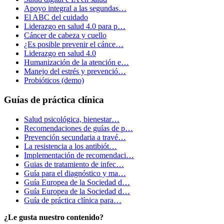
Apoyo integral a las segundas…
El ABC del cuidado
Liderazgo en salud 4.0 para p…
Cáncer de cabeza y cuello
¿Es posible prevenir el cánce…
Liderazgo en salud 4.0
Humanización de la atención e…
Manejo del estrés y prevenció…
Probióticos (demo)
Guías de práctica clínica
Salud psicológica, bienestar…
Recomendaciones de guías de p…
Prevención secundaria a travé…
La resistencia a los antibiót…
Implementación de recomendaci…
Guias de tratamiento de infec…
Guía para el diagnóstico y ma…
Guía Europea de la Sociedad d…
Guía Europea de la Sociedad d…
Guía de práctica clínica para…
¿Le gusta nuestro contenido?