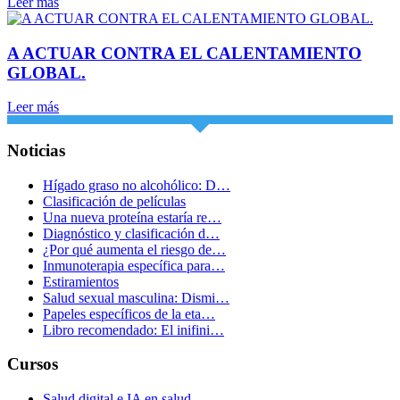
Leer más
A ACTUAR CONTRA EL CALENTAMIENTO
GLOBAL.
Leer más
Noticias
Hígado graso no alcohólico: D…
Clasificación de películas
Una nueva proteína estaría re…
Diagnóstico y clasificación d…
¿Por qué aumenta el riesgo de…
Inmunoterapia específica para…
Estiramientos
Salud sexual masculina: Dismi…
Papeles específicos de la eta…
Libro recomendado: El inifini…
Cursos
Salud digital e IA en salud