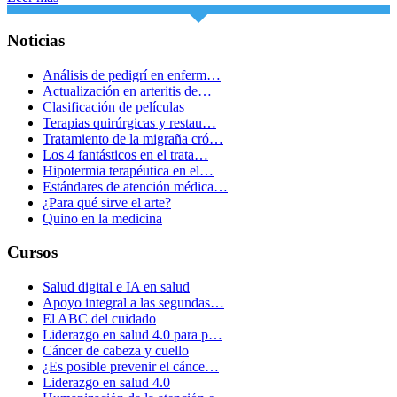
Noticias
Análisis de pedigrí en enferm…
Actualización en arteritis de…
Clasificación de películas
Terapias quirúrgicas y restau…
Tratamiento de la migraña cró…
Los 4 fantásticos en el trata…
Hipotermia terapéutica en el…
Estándares de atención médica…
¿Para qué sirve el arte?
Quino en la medicina
Cursos
Salud digital e IA en salud
Apoyo integral a las segundas…
El ABC del cuidado
Liderazgo en salud 4.0 para p…
Cáncer de cabeza y cuello
¿Es posible prevenir el cánce…
Liderazgo en salud 4.0