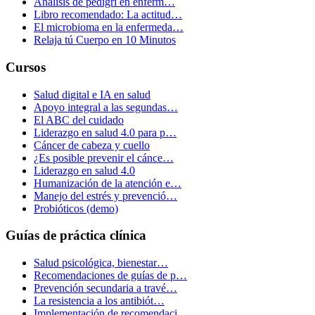
Análisis de pedigrí en enferm…
Libro recomendado: La actitud…
El microbioma en la enfermeda…
Relaja tú Cuerpo en 10 Minutos
Cursos
Salud digital e IA en salud
Apoyo integral a las segundas…
El ABC del cuidado
Liderazgo en salud 4.0 para p…
Cáncer de cabeza y cuello
¿Es posible prevenir el cánce…
Liderazgo en salud 4.0
Humanización de la atención e…
Manejo del estrés y prevenció…
Probióticos (demo)
Guías de práctica clínica
Salud psicológica, bienestar…
Recomendaciones de guías de p…
Prevención secundaria a travé…
La resistencia a los antibiót…
Implementación de recomendaci…