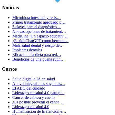
Noticias
Microbiota intestinal y resis…
Primer tratamiento aprobado p…
5 claves para el diagnóstico…
Nuevas opciones de tratamient…
MediCine: Un espacio educativ…
¿Es útil ChatGPT como herrami…
Mala salud dental y riesgo de…
Implantes dentales
Eficacia de la dieta para red…
Beneficios de una buena rutin…
Cursos
Salud digital e IA en salud
Apoyo integral a las segundas…
El ABC del cuidado
Liderazgo en salud 4.0 para p…
Cáncer de cabeza y cuello
¿Es posible prevenir el cánce…
Liderazgo en salud 4.0
Humanización de la atención e…