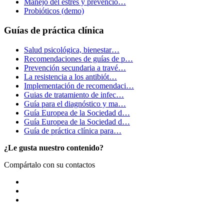
Manejo del estrés y prevenció…
Probióticos (demo)
Guías de práctica clínica
Salud psicológica, bienestar…
Recomendaciones de guías de p…
Prevención secundaria a travé…
La resistencia a los antibiót…
Implementación de recomendaci…
Guias de tratamiento de infec…
Guía para el diagnóstico y ma…
Guía Europea de la Sociedad d…
Guía Europea de la Sociedad d…
Guía de práctica clínica para…
¿Le gusta nuestro contenido?
Compártalo con su contactos