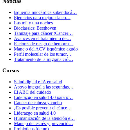
Noticias
Isquemia miocárdica subendocá…
Ejercicios para mejorar la co…
Las mil y una noches
Bioclassics: Beethoven
Tamizaje para cáncer (Cancer…
Avances en el tratamiento de…
Factores de riesgo de hemorra…
Manejo del ACV isquémico agudo
Perfil molecular de los tumor…
Tratamiento de la migraña cró…
Cursos
Salud digital e IA en salud
Apoyo integral a las segundas…
El ABC del cuidado
Liderazgo en salud 4.0 para p…
Cáncer de cabeza y cuello
¿Es posible prevenir el cánce…
Liderazgo en salud 4.0
Humanización de la atención e…
Manejo del estrés y prevenció…
Probióticos (demo)