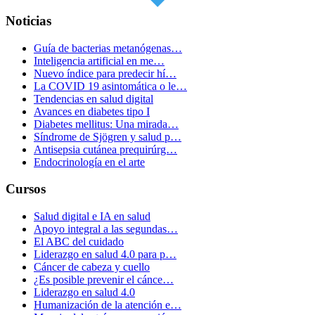
Noticias
Guía de bacterias metanógenas…
Inteligencia artificial en me…
Nuevo índice para predecir hí…
La COVID 19 asintomática o le…
Tendencias en salud digital
Avances en diabetes tipo I
Diabetes mellitus: Una mirada…
Síndrome de Sjögren y salud p…
Antisepsia cutánea prequirúrg…
Endocrinología en el arte
Cursos
Salud digital e IA en salud
Apoyo integral a las segundas…
El ABC del cuidado
Liderazgo en salud 4.0 para p…
Cáncer de cabeza y cuello
¿Es posible prevenir el cánce…
Liderazgo en salud 4.0
Humanización de la atención e…