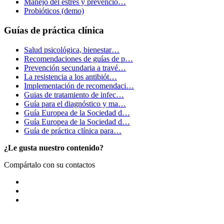
Manejo del estrés y prevenció…
Probióticos (demo)
Guías de práctica clínica
Salud psicológica, bienestar…
Recomendaciones de guías de p…
Prevención secundaria a travé…
La resistencia a los antibiót…
Implementación de recomendaci…
Guias de tratamiento de infec…
Guía para el diagnóstico y ma…
Guía Europea de la Sociedad d…
Guía Europea de la Sociedad d…
Guía de práctica clínica para…
¿Le gusta nuestro contenido?
Compártalo con su contactos