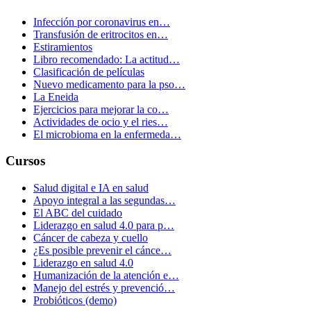
Infección por coronavirus en…
Transfusión de eritrocitos en…
Estiramientos
Libro recomendado: La actitud…
Clasificación de películas
Nuevo medicamento para la pso…
La Eneida
Ejercicios para mejorar la co…
Actividades de ocio y el ries…
El microbioma en la enfermeda…
Cursos
Salud digital e IA en salud
Apoyo integral a las segundas…
El ABC del cuidado
Liderazgo en salud 4.0 para p…
Cáncer de cabeza y cuello
¿Es posible prevenir el cánce…
Liderazgo en salud 4.0
Humanización de la atención e…
Manejo del estrés y prevenció…
Probióticos (demo)