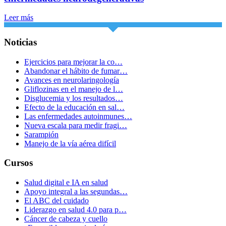
Leer más
Noticias
Ejercicios para mejorar la co…
Abandonar el hábito de fumar…
Avances en neurolaringología
Gliflozinas en el manejo de l…
Disglucemia y los resultados…
Efecto de la educación en sal…
Las enfermedades autoinmunes…
Nueva escala para medir fragi…
Sarampión
Manejo de la vía aérea difícil
Cursos
Salud digital e IA en salud
Apoyo integral a las segundas…
El ABC del cuidado
Liderazgo en salud 4.0 para p…
Cáncer de cabeza y cuello