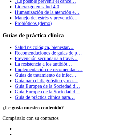
¿Es posible prevenir el cánce…
Liderazgo en salud 4.0
Humanización de la atención e…
Manejo del estrés y prevenció…
Probióticos (demo)
Guías de práctica clínica
Salud psicológica, bienestar…
Recomendaciones de guías de p…
Prevención secundaria a travé…
La resistencia a los antibiót…
Implementación de recomendaci…
Guias de tratamiento de infec…
Guía para el diagnóstico y ma…
Guía Europea de la Sociedad d…
Guía Europea de la Sociedad d…
Guía de práctica clínica para…
¿Le gusta nuestro contenido?
Compártalo con su contactos