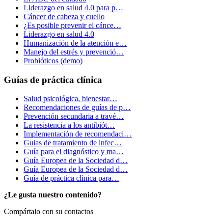
Liderazgo en salud 4.0 para p…
Cáncer de cabeza y cuello
¿Es posible prevenir el cánce…
Liderazgo en salud 4.0
Humanización de la atención e…
Manejo del estrés y prevenció…
Probióticos (demo)
Guías de práctica clínica
Salud psicológica, bienestar…
Recomendaciones de guías de p…
Prevención secundaria a travé…
La resistencia a los antibiót…
Implementación de recomendaci…
Guias de tratamiento de infec…
Guía para el diagnóstico y ma…
Guía Europea de la Sociedad d…
Guía Europea de la Sociedad d…
Guía de práctica clínica para…
¿Le gusta nuestro contenido?
Compártalo con su contactos