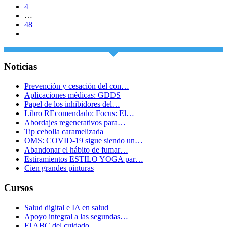
4
…
48
Noticias
Prevención y cesación del con…
Aplicaciones médicas: GDDS
Papel de los inhibidores del…
Libro REcomendado: Focus: El…
Abordajes regenerativos para…
Tip cebolla caramelizada
OMS: COVID-19 sigue siendo un…
Abandonar el hábito de fumar…
Estiramientos ESTILO YOGA par…
Cien grandes pinturas
Cursos
Salud digital e IA en salud
Apoyo integral a las segundas…
El ABC del cuidado