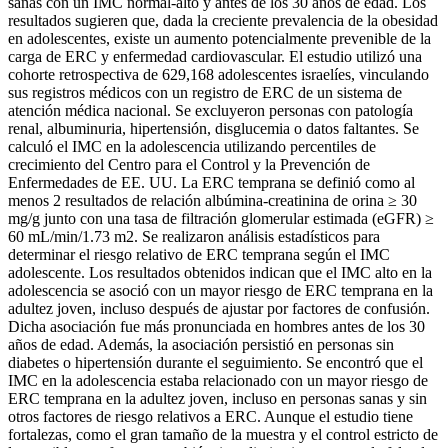
sanas con un IMC normal-alto y antes de los 30 años de edad. Los
resultados sugieren que, dada la creciente prevalencia de la obesidad
en adolescentes, existe un aumento potencialmente prevenible de la
carga de ERC y enfermedad cardiovascular. El estudio utilizó una
cohorte retrospectiva de 629,168 adolescentes israelíes, vinculando
sus registros médicos con un registro de ERC de un sistema de
atención médica nacional. Se excluyeron personas con patología
renal, albuminuria, hipertensión, disglucemia o datos faltantes. Se
calculó el IMC en la adolescencia utilizando percentiles de
crecimiento del Centro para el Control y la Prevención de
Enfermedades de EE. UU. La ERC temprana se definió como al
menos 2 resultados de relación albúmina-creatinina de orina ≥ 30
mg/g junto con una tasa de filtración glomerular estimada (eGFR) ≥
60 mL/min/1.73 m2. Se realizaron análisis estadísticos para
determinar el riesgo relativo de ERC temprana según el IMC
adolescente. Los resultados obtenidos indican que el IMC alto en la
adolescencia se asoció con un mayor riesgo de ERC temprana en la
adultez joven, incluso después de ajustar por factores de confusión.
Dicha asociación fue más pronunciada en hombres antes de los 30
años de edad. Además, la asociación persistió en personas sin
diabetes o hipertensión durante el seguimiento. Se encontró que el
IMC en la adolescencia estaba relacionado con un mayor riesgo de
ERC temprana en la adultez joven, incluso en personas sanas y sin
otros factores de riesgo relativos a ERC. Aunque el estudio tiene
fortalezas, como el gran tamaño de la muestra y el control estricto de