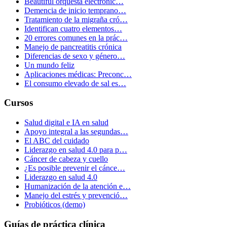
Beautiful orquesta electrónic…
Demencia de inicio temprano…
Tratamiento de la migraña cró…
Identifican cuatro elementos…
20 errores comunes en la prác…
Manejo de pancreatitis crónica
Diferencias de sexo y género…
Un mundo feliz
Aplicaciones médicas: Preconc…
El consumo elevado de sal es…
Cursos
Salud digital e IA en salud
Apoyo integral a las segundas…
El ABC del cuidado
Liderazgo en salud 4.0 para p…
Cáncer de cabeza y cuello
¿Es posible prevenir el cánce…
Liderazgo en salud 4.0
Humanización de la atención e…
Manejo del estrés y prevenció…
Probióticos (demo)
Guías de práctica clínica