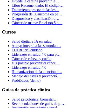
¿Puede la cafeína prevenir la…
Libro Recomendado: El código…
Tratamiento precoz de las les…
Progresión del glaucoma en pa…
Diagnóstico y clasificación d…
Cáncer de mama: En el top 5 d…
Cursos
Salud digital e IA en salud
Apoyo integral a las segundas…
El ABC del cuidado
Liderazgo en salud 4.0 para p…
Cáncer de cabeza y cuello
¿Es posible prevenir el cánce…
Liderazgo en salud 4.0
Humanización de la atención e…
Manejo del estrés y prevenció…
Probióticos (demo)
Guías de práctica clínica
Salud psicológica, bienestar…
Recomendaciones de guías de p…
Prevención secundaria a travé…